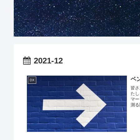
2021-12
ベ
DX
皆さ
たし
マー
測る