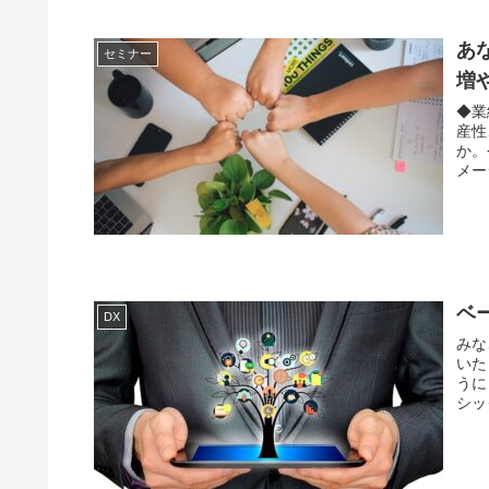
あ
セミナー
増
◆業
産性
か。
メー
ベ
DX
みな
いた
うに
シッ