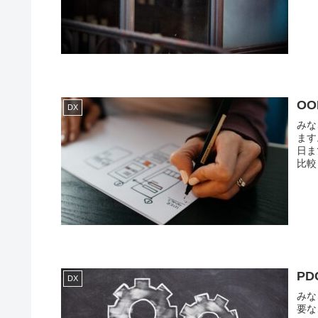
O
DX
みな
ます
日ま
比較
P
DX
みな
要な