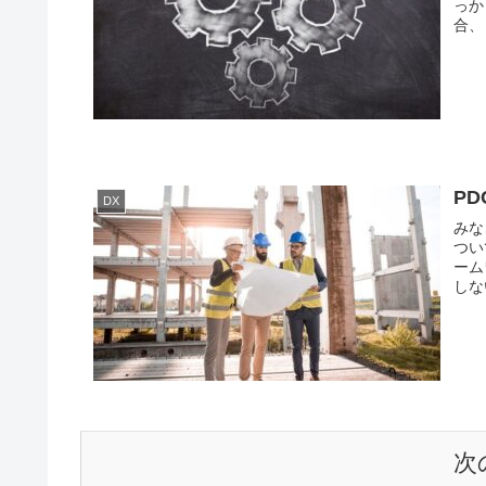
っか
合、
P
DX
みな
つい
ーム
しな
次