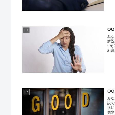
O
DX
みな
解説
つが
組織
O
DX
みな
説で
況に
実際