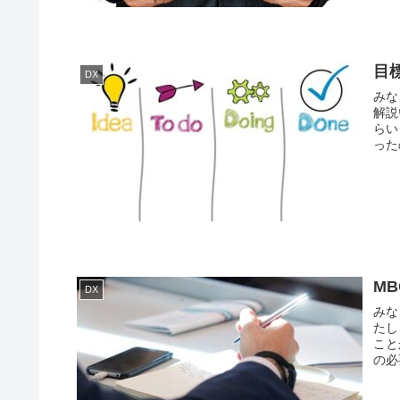
目
DX
みな
解説
らい
った
M
DX
みな
たし
こと
の必