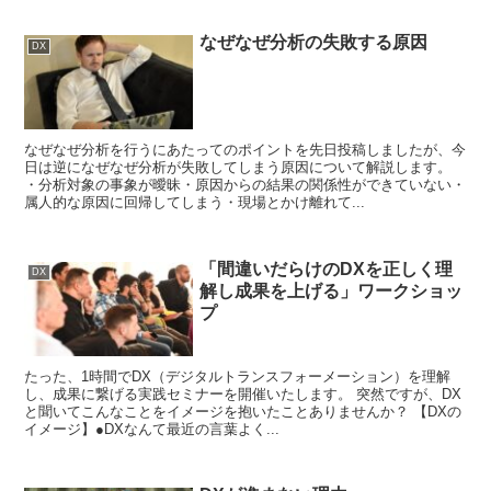
なぜなぜ分析の失敗する原因
DX
なぜなぜ分析を行うにあたってのポイントを先日投稿しましたが、今
日は逆になぜなぜ分析が失敗してしまう原因について解説します。
・分析対象の事象が曖昧・原因からの結果の関係性ができていない・
属人的な原因に回帰してしまう・現場とかけ離れて...
「間違いだらけのDXを正しく理
DX
解し成果を上げる」ワークショッ
プ
たった、1時間でDX（デジタルトランスフォーメーション）を理解
し、成果に繋げる実践セミナーを開催いたします。 突然ですが、DX
と聞いてこんなことをイメージを抱いたことありませんか？ 【DXの
イメージ】●DXなんて最近の言葉よく...