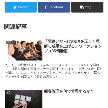
Twitter
Facebook
コピー
関連記事
「間違いだらけのDXを正しく理
セミナー
解し成果を上げる」ワークショッ
プ（8/25開催）
たった、1時間でDX（デジタルトランスフォーメーション）を理解
し、成果に繋げる実践セミナーを開催いたします。 突然ですが、DX
と聞いてこんなことをイメージを抱いたことありませんか？ 【DXの
イメージ】●DXなんて最近の言葉よく...
顧客管理を何で管理するか？
DX