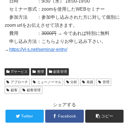
日時 ：9/30（水） 18:00-19:00
セミナー形式：zoomを使用したWEBセミナー
参加方法 ：参加申し込みされた方に対して個別に
zoom urlをお伝えさせて頂きます。
費用 ：
3000円
→ 今であれば特別に無料
申し込み方法：こちらよりお申し込み下さい。
→
https://yl-s.net/seminar-entry/
ITサービス
整理
顧客管理
アプローチ
ニューノーマル
分析
発掘
管理
顧客
顧客管理
シェアする
Twitter
Facebook
コピー