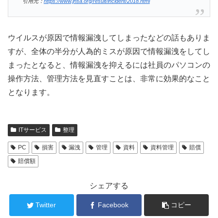
引用元：
https://www.jnsa.org/result/incident/2018.html
ウイルスが原因で情報漏洩してしまったなどの話もありま
すが、全体の半分が人為的ミスが原因で情報漏洩をしてし
まったとなると、情報漏洩を抑えるには社員のパソコンの
操作方法、管理方法を見直すことは、非常に効果的なこと
となります。
ITサービス
整理
PC
損害
漏洩
管理
資料
資料管理
賠償
賠償額
シェアする
Twitter
Facebook
コピー