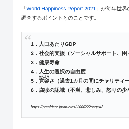
「
World Happiness Report 2021
」が毎年世界
調査するポイントとのことです。
1．人口あたりGDP
2．社会的支援（ソーシャルサポート、困
3．健康寿命
4．人生の選択の自由度
かんよう
5．
寛容
さ（過去1カ月の間にチャリティ
6．腐敗の認識（不満、悲しみ、怒りの少
https://president.jp/articles/-/44422?page=2