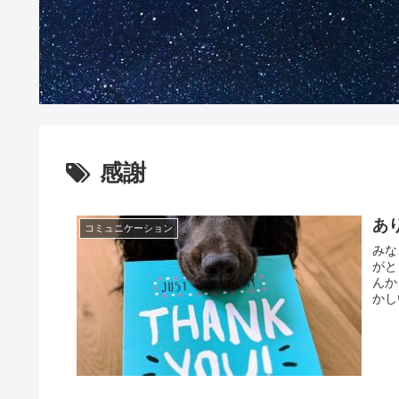
感謝
あ
コミュニケーション
みな
がと
んか
かし